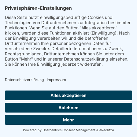
SEO Arbeiten durch mein Unternehmen
SEO-Agentur-Online-Marketing-Webdesign.de
unbezahlbar
Bonus 5