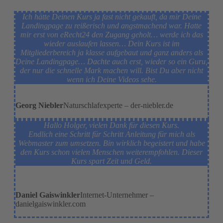
Ich hätte Deinen Kurs ja fast nicht gekauft, da mir Deine
Landingpage zu reißerisch und angstmachend war. Hatte
mir erst von eRecht24 den Zugang geholt… werde ich das
wieder auslaufen lassen… Dein Kurs ist im
Mitgliederbereich ja klasse aufgebaut und ganz anders als
Deine Landingpage… Dachte auch erst, wieder so ein Guru,
der nur die schnelle Mark machen will. Bist Du aber nicht
wenn ich Deine Videos sehe.
Georg Niebler
Naturschlafexperte – der-niebler.de
Hallo Holger, vielen Dank für diesen Kurs.
Endlich eine Schritt für Schritt Anleitung für mich als
Webmaster zum umsetzen. Bin wirklich begeistert und habe
den Kurs schon vielen Menschen weiterempfohlen. Dieser
Kurs spart Zeit und Geld.
Daniel Gaiswinkler
Internet-Unternehmer –
danielgaiswinkler.com